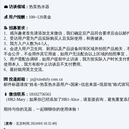
💼 访谈领域：
热泵热水器
💰 用户报酬：
100~120美金
📝 招募要求：
1、感兴趣者首先请添加文末微信，我们确定后产品符合要求后会以邮
2、受访用户需为产品实际购买人且实际使用，和善健谈。
3、我方入户人数为4-5人。
4、会进入用户卫生间、厨房以及产品设备间等区域并拍照产品相关，
不会公开，不会用作其它用途，如用户无法配合以上区域的拍照事宜，
5、用户需配合调研，如用户提前中止访谈，我方按实际入户时长支付
使用本人，我方有权中止访谈且不支付费用。
6、最好能用英文交流。
💌 投递邮箱：
jz@xinshify.com.cn
邮件标题请按“姓名+热泵热水器用户+国家+信息来源+现居地”格式填
📱 微信联系：
18102756561
（HR2-Mary；如果你已经添加了HR1-Alice，请直接咨询，避免重复
期待与你的见面，一起聊聊你的使用体验！
[
发布
：北京时间 2024/8/6 18:32:49]