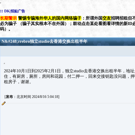
::
DK|招贴广告
长期警示
警惕专骗海外华人的国内网络骗子
：所谓外国
交友
招聘招租但不
必为骗子 （骗子其实根本不在外国）；鼓动点击某处看图看详情的新ID
码）。
N&#248;rrebro独立studio去香港交换出租半年
2024年10月1日到2025年2月1日，独立studio去香港交换出租半年，地址是si
住，有厨房，厕所，房间和花园，付二押一，回来交接钥匙没问题，押金全部返
租房子，谢谢。
[
发布
：北京时间 2024/8/16 5:04:18]