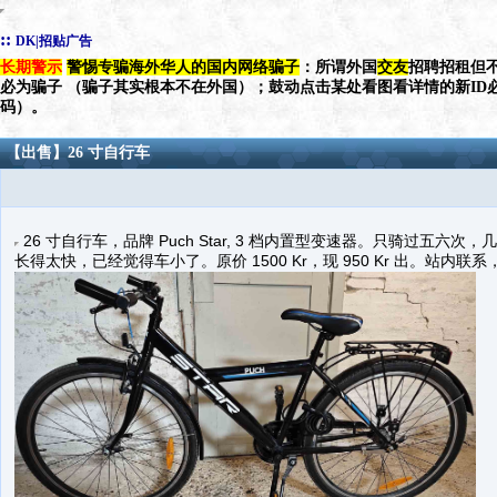
::
DK|招贴广告
长期警示
警惕专骗海外华人的国内网络骗子
：所谓外国
交友
招聘招租但不
必为骗子 （骗子其实根本不在外国）；鼓动点击某处看图看详情的新ID
码）。
【出售】26 寸自行车
26 寸自行车，品牌 Puch Star, 3 档内置型变速器。只骑过五
长得太快，已经觉得车小了。原价 1500 Kr，现 950 Kr 出。站内联系，或