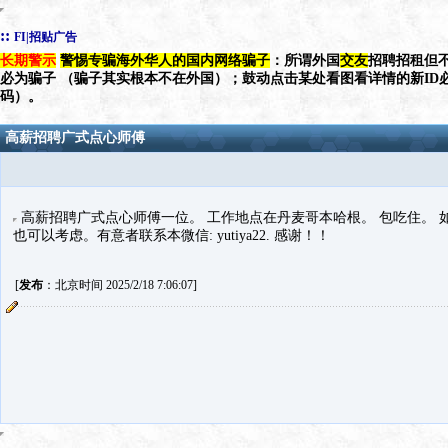
::
FI|招贴广告
长期警示
警惕专骗海外华人的国内网络骗子
：所谓外国
交友
招聘招租但不
必为骗子 （骗子其实根本不在外国）；鼓动点击某处看图看详情的新ID
码）。
高薪招聘广式点心师傅
高薪招聘广式点心师傅一位。 工作地点在丹麦哥本哈根。 包吃住。
也可以考虑。有意者联系本微信: yutiya22. 感谢！！
[
发布
：北京时间 2025/2/18 7:06:07]