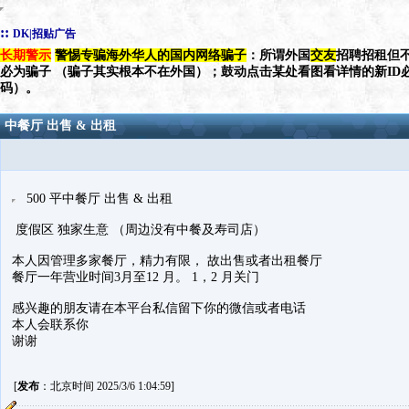
::
DK|招贴广告
长期警示
警惕专骗海外华人的国内网络骗子
：所谓外国
交友
招聘招租但不
必为骗子 （骗子其实根本不在外国）；鼓动点击某处看图看详情的新ID
码）。
中餐厅 出售 & 出租
500 平中餐厅 出售 & 出租
度假区 独家生意 （周边没有中餐及寿司店）
本人因管理多家餐厅，精力有限， 故出售或者出租餐厅
餐厅一年营业时间3月至12 月。 1，2 月关门
感兴趣的朋友请在本平台私信留下你的微信或者电话
本人会联系你
谢谢
[
发布
：北京时间 2025/3/6 1:04:59]