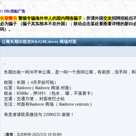
::
DK|招贴广告
长期警示
警惕专骗海外华人的国内网络骗子
：所谓外国
交友
招聘招租但不
必为骗子 （骗子其实根本不在外国）；鼓动点击某处看图看详情的新ID
码）。
公寓长期出租在R&#248;dovre 商场对面
长期出租一间36平米公寓，是一间一个房间公寓，有厨房，洗手间，和
租期：长期（ 4月开始可租）
位置：Rødovre ( Rødovre 商场 对面）
租金：8500kr，押3付1 （包水， 暧，不落黄卡）
交通：交通方便， 对面有巴士站
生活：对面有Rødovre 商场（ Rødovre centrum )
有意者请联系微信与 22989235 谢谢！
[
发布
：北京时间 2025/3/31 19:38:06]