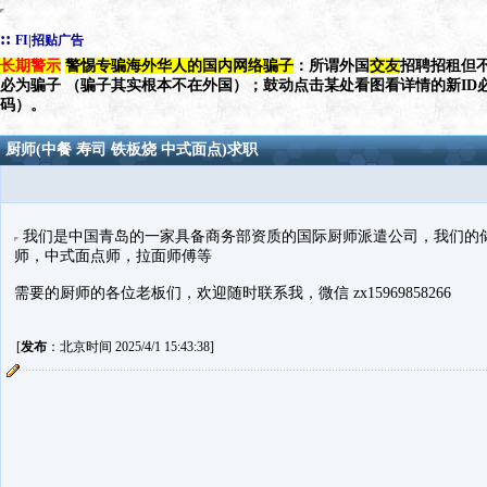
::
FI|招贴广告
长期警示
警惕专骗海外华人的国内网络骗子
：所谓外国
交友
招聘招租但不
必为骗子 （骗子其实根本不在外国）；鼓动点击某处看图看详情的新ID
码）。
厨师(中餐 寿司 铁板烧 中式面点)求职
我们是中国青岛的一家具备商务部资质的国际厨师派遣公司，我们的
师，中式面点师，拉面师傅等
需要的厨师的各位老板们，欢迎随时联系我，微信 zx15969858266
[
发布
：北京时间 2025/4/1 15:43:38]