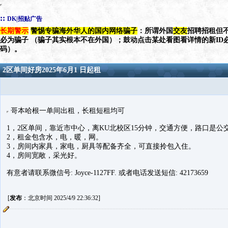
::
DK|招贴广告
长期警示
警惕专骗海外华人的国内网络骗子
：所谓外国
交友
招聘招租但不
必为骗子 （骗子其实根本不在外国）；鼓动点击某处看图看详情的新ID
码）。
2区单间好房2025年6月1 日起租
哥本哈根一单间出租，长租短租均可
1，2区单间，靠近市中心，离KU北校区15分钟，交通方便，路口是
2，租金包含水，电，暖，网。
3，房间内家具，家电，厨具等配备齐全，可直接拎包入住。
4，房间宽敞，采光好。
有意者请联系微信号: Joyce-1127FF. 或者电话发送短信: 42173659
[
发布
：北京时间 2025/4/9 22:36:32]