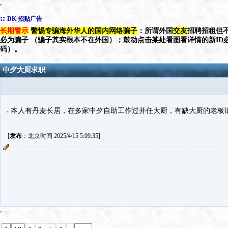
::
DK|招贴广告
长期警示
警惕专骗海外华人的国内网络骗子
：所谓外国
交友
招聘招租但不
必为骗子 （骗子其实根本不在外国）；鼓动点击某处看图看详情的新ID
码）。
中歺大厨求职
本人有丹麦长居，在多家中歺自助工作过并任大厨，有缺大厨的老板请联系
[
发布
：北京时间 2025/4/15 5:09:35]