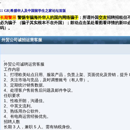
::
GR|希腊华人及中国留学生之家论坛首版
长期警示
警惕专骗海外华人的国内网络骗子
：所谓外国
交友
招聘招租但不
必为骗子 （骗子其实根本不在外国）；鼓动点击某处看图看详情的新ID
码）。
外贸公司诚招运营客服
外贸公司诚聘运营客服
工作内容
1、打理欧美站点日用、服装产品，负责上架、页面优化及营销，提升 lis
2、关注市场与竞品，及时调整账号（有人带）。
3、定期统计销售数据。
4、处理客户售前售后问题及邮件争议。
任职要求
1、性格开朗，沟通佳。
2、中英文流利。
3、熟练用办公软件。
4、有电商运营经验优先。
招聘人数
长期 3 人，兼职 5 人。需有纳税身份。