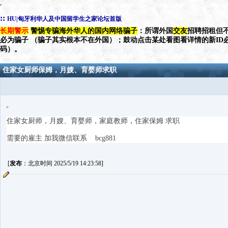
::
HU|匈牙利华人及中国留学生之家论坛首版
长期警示
警惕专骗海外华人的国内网络骗子
：所谓外国
交友
招聘招租但不
必为骗子 （骗子其实根本不在外国）；鼓动点击某处看图看详情的新ID
码）。
住家女厨师保姆，月嫂、育婴师求职
住家女厨师，月嫂、育婴师，家庭教师，住家保姆 求职
需要的雇主 加我微信联系 bcg881
[
发布
：北京时间 2025/5/19 14:23:58]