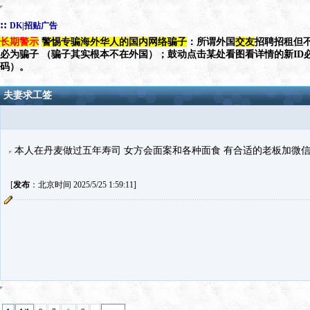
::
DK|招贴广告
长期警示
警惕专骗海外华人的国内网络骗子
：所谓外国
交友
招聘招租但不
必为骗子 （骗子其实根本不在外国）；鼓动点击某处看图看详情的新ID
码）。
夫妻求工签
本人在丹麦做过五年寿司 女方会面案和各种面食 有合适的老板加微信 156
[
发布
：北京时间 2025/5/25 1:59:11]