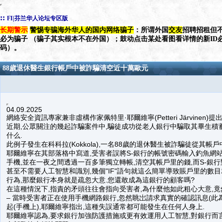
::
FI|芬兰华人论坛专区版
长期警示
警惕专骗海外华人的国内网络骗子
：所谓外国
交友
招聘招租但不
必为骗子 （骗子其实根本不在外国）；鼓动点击某处看图看详情的新ID
码）。
88歲退休醫生銀行帳戶中被詐騙清空近十萬歐元
04.09.2025
網絡安全資訊專家兼非虛構作家佩特里·耶爾維寧(Petteri Järvinen
近期,公眾關注的幾起詐騙案件中,騙徒成功從老人銀行中騙取其畢生積
什么.
此例子發生在科科拉(Kokkola),一名88歲的退休醫生被詐騙徒從其帳戶中轉走
耶爾維寧在其部落格中寫道,受害者誤將S-銀行的帳號密碼輸入釣魚網站
手機,並在一夜之間透過一百多筆獨立轉帳,清空其帳戶里的錢,而S-銀行
甚至不需要人工智慧和識別,幾個"IF"語句就這么簡單導致賬戶里的數
行為,那麼銀行本身就是疏忽大意.您還敢成為這銀行的顧客嗎?
在這種情況下,指責的矛頭往往會指向受害者,為什麼他如此粗心大意,
– 當時受害者正在使用手機網路銀行,忽然眺岀請求真實的確認訊息(此
起(手機上),耶爾維寧指出,這種失誤通常都可能發生在任何人身上.
耶爾維寧認為,要求銀行加強防護措施或更有效運用人工智慧,對銀行而