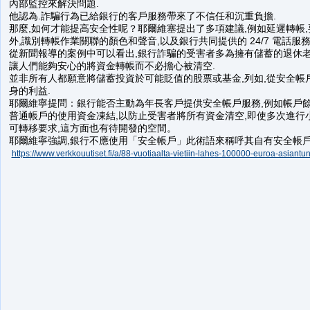
內部監控來解決問題.
他認為.詐騙行為已給銀行的客戶服務帶來了不信任和沉重負擔.
那麼,如何才能提高安全性呢？耶爾維塞提出了多項建議,例如延遲轉帳
外,識別轉帳作業關聯的顏色和聲音,以及銀行共同提供的 24/7 電話服務
從新聞報導的案例中可以看出,銀行詐騙的受害者多為擁有儲蓄的退休老
讓人們能夠安心的將資金轉帳而不必擔心被清空.
並非所有人都願意將儲蓄投資於可能貶值的股票或基金,列如,從安全帳
身的利益.
耶爾維寧提問：銀行能否主動為年長客戶提供安全帳戶服務,例如帳戶餘額
普通帳戶的使用資金凍結,以防止受害者將所有資金清空,即使多次進行
可轉移要求,這方面也有待開發的空間。
耶爾維寧強調,銀行不應使用「安全帳戶」此術語來稱呼其自有安全帳戶
https://www.verkkouutiset.fi/a/88-vuotiaalta-vietiin-lahes-100000-euroa-asiantun