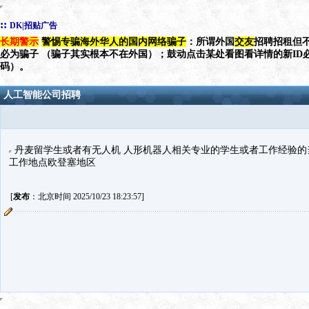
::
DK|招贴广告
长期警示
警惕专骗海外华人的国内网络骗子
：所谓外国
交友
招聘招租但不
必为骗子 （骗子其实根本不在外国）；鼓动点击某处看图看详情的新ID
码）。
人工智能公司招聘
丹麦留学生或者有无人机 人形机器人相关专业的学生或者工作经验的当地人 请
工作地点欧登塞地区
[
发布
：北京时间 2025/10/23 18:23:57]