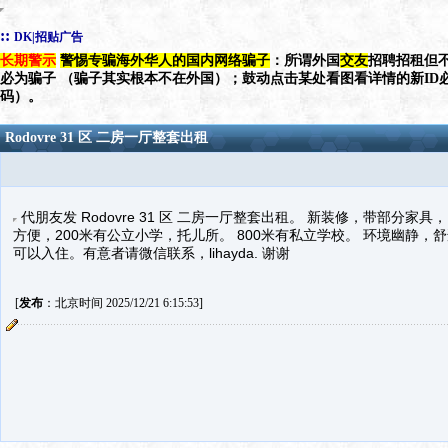
::
DK|招贴广告
长期警示
警惕专骗海外华人的国内网络骗子
：所谓外国
交友
招聘招租但不
必为骗子 （骗子其实根本不在外国）；鼓动点击某处看图看详情的新ID
码）。
Rodovre 31 区 二房一厅整套出租
代朋友发 Rodovre 31 区 二房一厅整套出租。 新装修，带部分家
方便，200米有公立小学，托儿所。 800米有私立学校。 环境幽静，
可以入住。有意者请微信联系，lihayda. 谢谢
[
发布
：北京时间 2025/12/21 6:15:53]