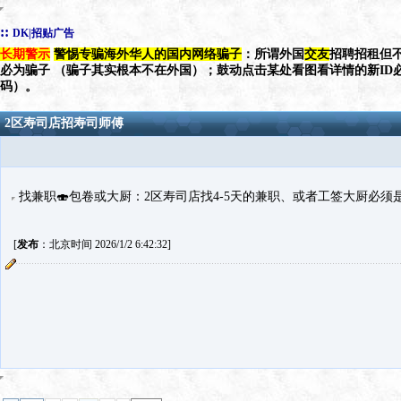
::
DK|招贴广告
长期警示
警惕专骗海外华人的国内网络骗子
：所谓外国
交友
招聘招租但不
必为骗子 （骗子其实根本不在外国）；鼓动点击某处看图看详情的新ID
码）。
2区寿司店招寿司师傅
找兼职🍣包卷或大厨：2区寿司店找4-5天的兼职、或者工签大厨必须是大厨
[
发布
：北京时间 2026/1/2 6:42:32]