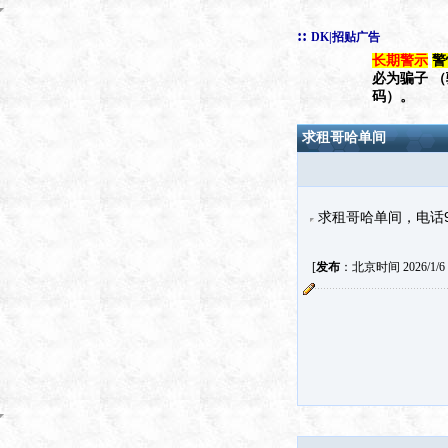
::
DK|招贴广告
长期警示
警
必为骗子 
码）。
求租哥哈单间
求租哥哈单间，电话91
[
发布
：北京时间 2026/1/6 1