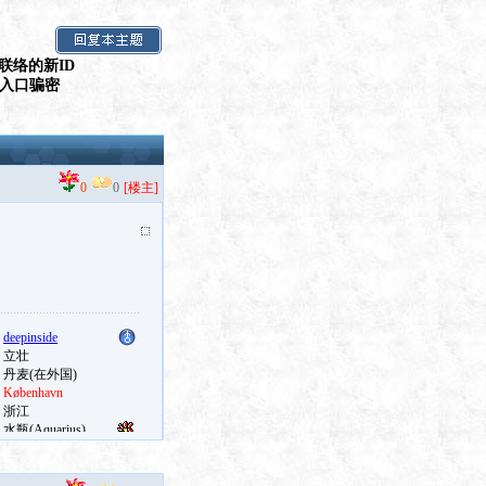
联络的新ID
假入口骗密
0
0
[楼主]