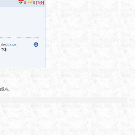
0
0
[2楼]
：
deepinside
：立壮
的观点。