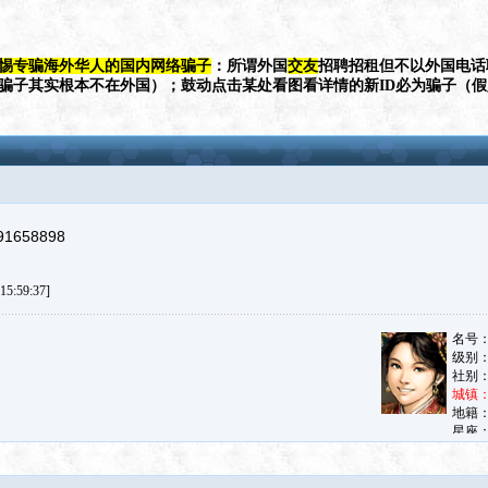
惕专骗海外华人的国内网络骗子
：所谓外国
交友
招聘招租但不以外国电话
（骗子其实根本不在外国）；鼓动点击某处看图看详情的新ID必为骗子（
658898
5:59:37]