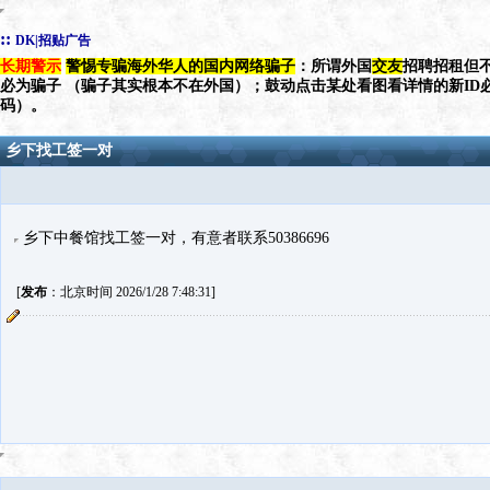
::
DK|招贴广告
长期警示
警惕专骗海外华人的国内网络骗子
：所谓外国
交友
招聘招租但不
必为骗子 （骗子其实根本不在外国）；鼓动点击某处看图看详情的新ID
码）。
乡下找工签一对
乡下中餐馆找工签一对，有意者联系50386696
[
发布
：北京时间 2026/1/28 7:48:31]