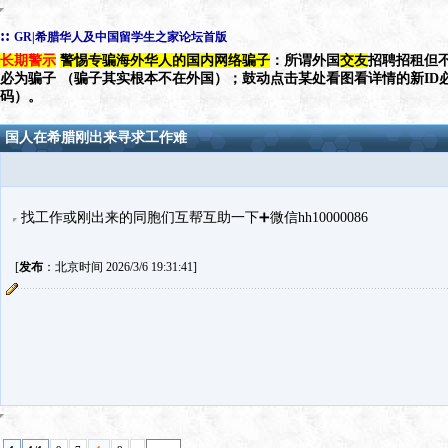
::
GR|希腊华人及中国留学生之家论坛首版
长期警示
警惕专骗海外华人的国内网络骗子
：所谓外国
交友
招聘招租但不
必为骗子 （骗子其实根本不在外国）；鼓动点击某处看图看详情的新ID
码）。
国人在希腊刚出来寻求工作难
找工作或刚出来的同胞们互帮互助一下➕微信hh10000086
[
发布
：北京时间 2026/3/6 19:31:41]