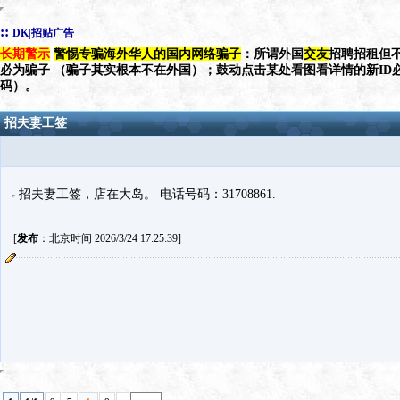
::
DK|招贴广告
长期警示
警惕专骗海外华人的国内网络骗子
：所谓外国
交友
招聘招租但不
必为骗子 （骗子其实根本不在外国）；鼓动点击某处看图看详情的新ID
码）。
招夫妻工签
招夫妻工签，店在大岛。 电话号码：31708861.
[
发布
：北京时间 2026/3/24 17:25:39]