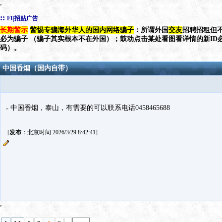
::
FI|招贴广告
长期警示
警惕专骗海外华人的国内网络骗子
：所谓外国
交友
招聘招租但不
必为骗子 （骗子其实根本不在外国）；鼓动点击某处看图看详情的新ID
码）。
中国香烟（国内自带）
中国香烟，泰山，有需要的可以联系电话0458465688
[
发布
：北京时间 2026/3/29 8:42:41]