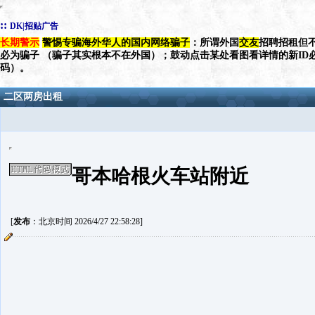
::
DK|招贴广告
长期警示
警惕专骗海外华人的国内网络骗子
：所谓外国
交友
招聘招租但不
必为骗子 （骗子其实根本不在外国）；鼓动点击某处看图看详情的新ID
码）。
二区两房出租
哥本哈根火车站附近
[
发布
：北京时间 2026/4/27 22:58:28]