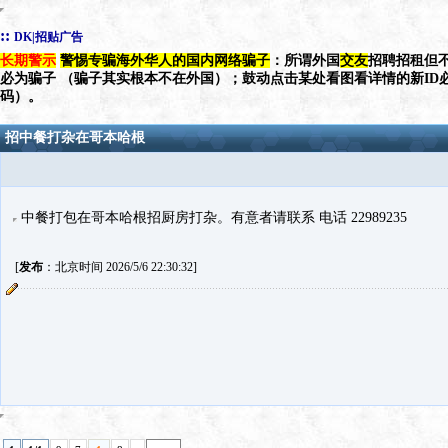
::
DK|招贴广告
长期警示
警惕专骗海外华人的国内网络骗子
：所谓外国
交友
招聘招租但不
必为骗子 （骗子其实根本不在外国）；鼓动点击某处看图看详情的新ID
码）。
招中餐打杂在哥本哈根
中餐打包在哥本哈根招厨房打杂。有意者请联系 电话 22989235
[
发布
：北京时间 2026/5/6 22:30:32]