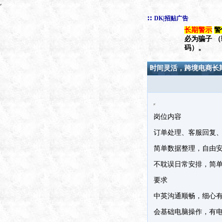
::
DK|招贴广告
长期警示
警
必为骗子 
码）。
时间灵活，跨境电商长
岗位内容
订单处理、客服回复
简单数据整理，自由
不耽误日常安排，简
要求
中英沟通顺畅，细心
会基础电脑操作，有