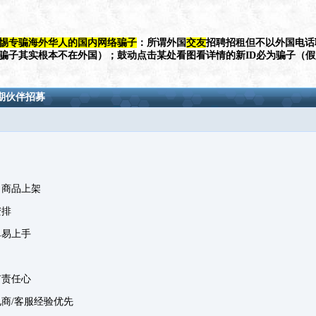
惕专骗海外华人的国内网络骗子
：所谓外国
交友
招聘招租但不以外国电话
（骗子其实根本不在外国）；鼓动点击某处看图看详情的新ID必为骗子（
期伙伴招募
、商品上架
安排
单易上手
有责任心
电商
/客服经验优先