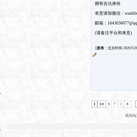
拥有合法身份
有意请加微信：
wanlib
邮箱：
1643036077@qq
(请备注平台和来意)
[
发布
：北京时间 2026/5/20 
1
1/1
9
7
1
8
:
此论坛