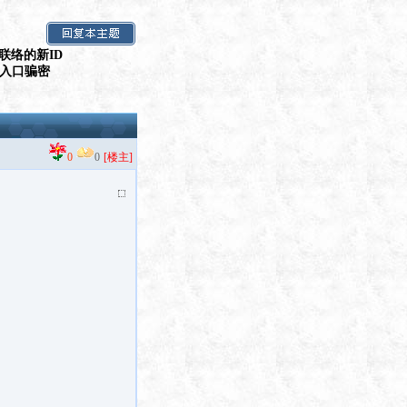
联络的新ID
假入口骗密
0
0
[楼主]