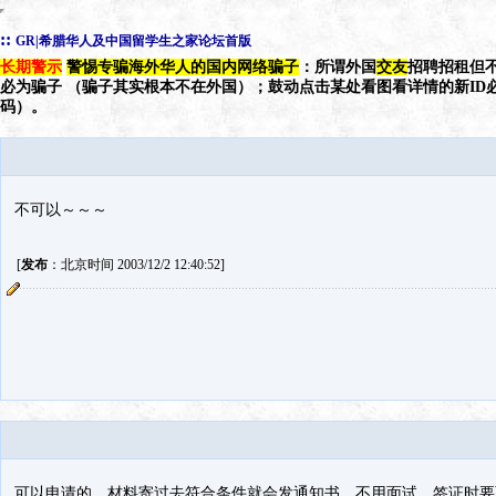
::
GR|希腊华人及中国留学生之家论坛首版
长期警示
警惕专骗海外华人的国内网络骗子
：所谓外国
交友
招聘招租但不
必为骗子 （骗子其实根本不在外国）；鼓动点击某处看图看详情的新ID
码）。
不可以～～～
[
发布
：北京时间 2003/12/2 12:40:52]
可以申请的，材料寄过去符合条件就会发通知书，不用面试，签证时要