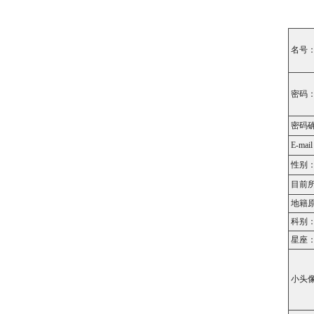
名号
密码
密码
E-mai
性别
目前
地籍
科别
星座
小头