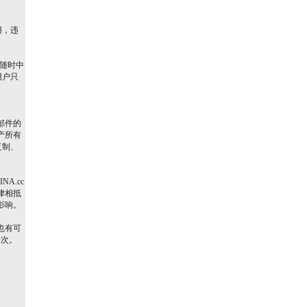
。
用，违
而随时中
用户只
邮件的
产所有
复制、
A.cc
律相抵
影响。
也有可
一次。