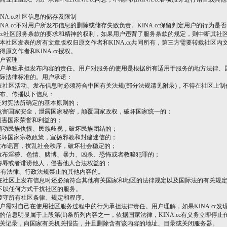
KINA.cc社区信息的储存及限制
A.cc不对用户所发布信息的删除或储存失败负责。KINA.cc保留判定用户的行为是
A.cc社区服务条款的要求和精神的权利，如果用户违背了服务条款的规定，则中断其社
本社区发表的所有文章版权归原文作者和KINA.cc共同所有，第三方需要转载社区内
得原文作者和KINA.cc授权。
用户管理
单独承担发布内容的责任。用户对服务的使用是根据所有适用于服务的地方法律、
际法律标准的。用户承诺：
在社区活动、发布信息时必须符合中国有关法规(部分法规请见附录)，不得在社区上制
布、传播以下信息：
 反对宪法所确定的基本原则的；
 危害国家安全，泄露国家秘密，颠覆国家政权，破坏国家统一的；
 损害国家荣誉和利益的；
 煽动民族仇恨、民族歧视，破坏民族团结的；
 破坏国家宗教政策，宣扬邪教和封建迷信的；
 散布谣言，扰乱社会秩序，破坏社会稳定的；
 散布淫秽、色情、赌博、暴力、凶杀、恐怖或者教唆犯罪的；
 侮辱或者诽谤他人，侵害他人合法权益的；
 含有法律、行政法规禁止的其他内容的。
在社区上发布信息时还必须符合其他有关国家和地区的法律规定以及国际法的有关规
不以任何方式干扰社区的服务。
遵守所有社区条律、规定和程序。
对自己在使用社区服务过程中的行为承担法律责任。用户理解，如果KINA.cc发
的信息明显属于上段第(1)条所列内容之一，依据国家法律，KINA.cc有义务立即停止
关记录，向国家有关机关报告，并且删除含有该内容的地址、目录或关闭服务器。