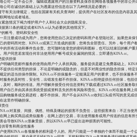
络公司一定不会公开、编辑或透露用户的注册资料及保存在网络各项服务中的非公开
络公司在诚信的基础上认为透露这些信息在以下几种情况是必要的：
遵守有关法律规定，包括在国家有关机关查询时，提供用户在社区发布的信息内容及
联网地址或者域名。
在紧急情况下竭力维护用户个人和社会大众的隐私安全。
根据第11条的规定或者KINA.cc认为必要的其他情况下。
户的帐号、密码和安全性
旦注册成功成为用户，您将使用您自己决定的密码和用户名登陆社区。如果您未保
己的密码而对您、KINA.cc或第三方造成的损害，您将负全部责任。另外，每个用户
中的所有活动和事件负全责。您可随时改变您的密码和图标，也可以结束旧的帐户重
。用户同意若发现任何非法使用用户帐号或安全漏洞的情况，立即通告KINA.cc。
绝提供担保
确同意邮件服务的使用由用户个人承担风险。服务提供是建立免费基础上。KINA.
不提供任何类型的担保，不论是明确的或隐含的，但是不对商业性的隐含担保，特定
规定的适当担保作限制。KINA.cc不担保服务一定能满足用户的要求，也不担保服务
对服务的及时性，安全性，出错发生都不作担保。KINA.cc拒绝提供任何担保，包括
，及时，顺利的传送。用户理解并接受任何信息资料(下载或通过KINA.cc社区服务取
用户自己并由其承担系统受损或资料丢失的所有风险和责任。KINA.cc对在服务网上
品购物服务或交易进程，都不作担保。用户不会从KINA.cc收到口头或书写的意见或
在这里作明确担保。
限责任
A.cc对直接、间接、偶然、特殊及继起的损害不负责任，这些损害来自：不正当使
在网上购买商品或类似服务，在网上进行交易，非法使用服务或用户传送的信息有所
害会导致KINA.cc形象受损，所以KINA.cc早已提出这种损害的可能性。
提供零售和商业性服务
用KINA.cc各项服务的权利是个人的。用户只能是一个单独的个体而不能是一个
商业性组织。用户承诺不经KINA.cc同意，不能利用KINA.cc各项服务进行销售或其