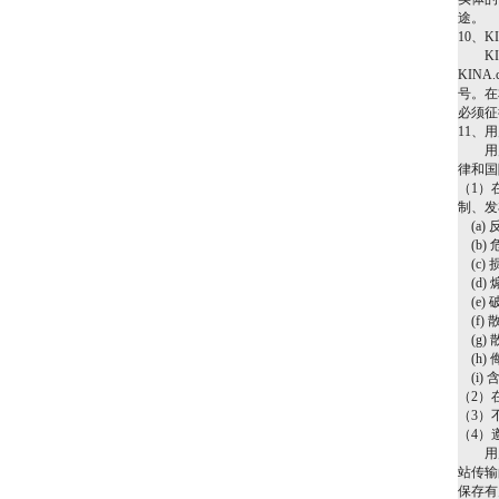
途。
10、
KIN
KIN
号。在
必须征
11、
用户
律和国
（1）
制、发
(a)
(b)
(c)
(d)
(e)
(f)
(g)
(h)
(i)
（2）
（3）
（4）
用户需
站传输
保存有