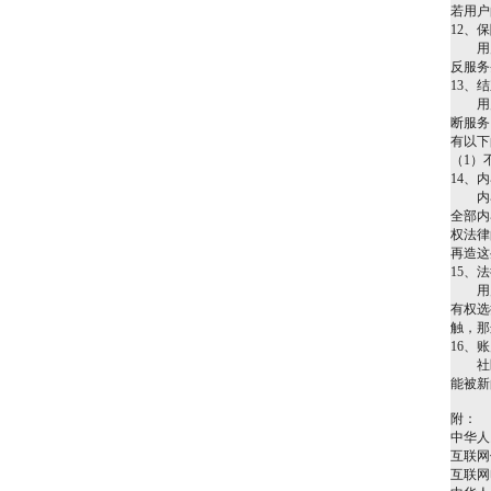
若用户
12、
用户同
反服务
13、
用户或
断服务
有以下
（1）
14、
内容
全部内
权法律
再造这
15、
用户和
有权选
触，那
16、
社区账
能被新
附：
中华人
互联网
互联网