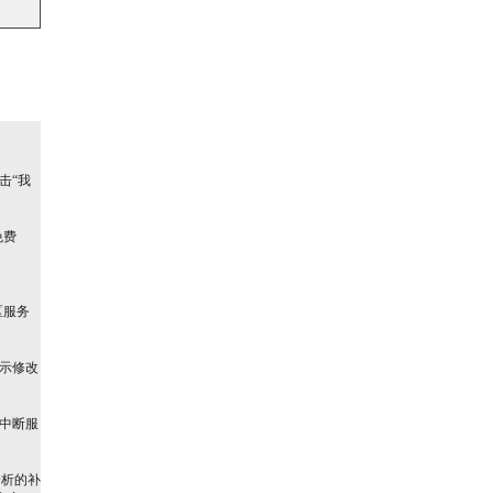
击“我
免费
区服务
提示修改
或中断服
析的补