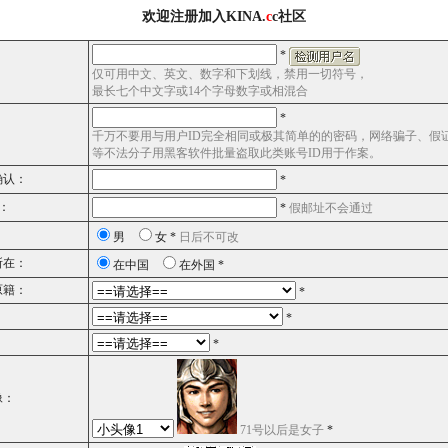
欢迎注册加入KINA.
c
c社区
*
：
仅可用中文、英文、数字和下划线，禁用一切符号，
最长七个中文字或14个字母数字或相混合
*
：
千万不要用与用户ID完全相同或极其简单的的密码，网络骗子、假
等不法分子用黑客软件批量盗取此类账号ID用于作案。
确认：
*
l：
*
假邮址不会通过
：
男
女 *
日后不可改
所在：
在中国
在外国 *
原籍：
*
：
*
：
*
像：
71号以后是女子
*