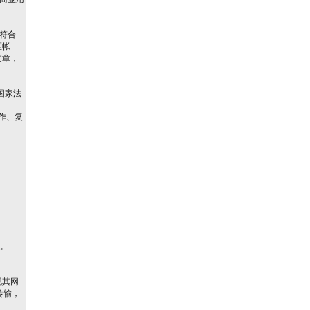
否符合
区帐
文章，
国家法
作、复
定。
现其网
传输，