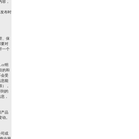
内容，
其发布时
管、保
都要对
开一个
cc明
目的和
不会受
信息能
得），
得到的
信息，
用产品
变动。
公司或
他商业用