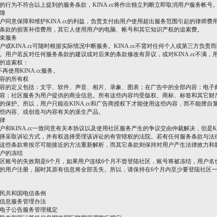
的行为不符合以上提到的服务条款，KINA.cc将作出独立判断立即取消用户服务帐号
保障
意保障和维护KINA.cc的利益，负责支付由用户使用超出服务范围引起的律师费
条款的损害补偿费用，其它人使用用户的电脑、帐号和其它知识产权的追索费。
结束服务
KINA.cc可随时根据实际情况中断服务。KINA.cc不需对任何个人或第三方负责
。用户若反对任何服务条款的建议或对后来的条款修改有异议，或对KINA.cc不满，
的追索权：
不再使用KINA.cc服务。
内容的所有权
的定义包括：文字、软件、声音、相片、录象、图表；在广告中的全部内容；电子
容；社区服务为用户提供的商业信息。所有这些内容均受版权、商标、标签和其它财
的保护。所以，用户只能在KINA.cc和广告商授权下才能使用这些内容，而不能擅自
些内容、或创造与内容有关的派生产品。
法律
KINA.cc一致同意有关本协议以及使用社区服务产生的争议交由仲裁解决，但是KIN
择采取诉讼方式，并有权选择受理该诉讼的有管辖权的法院。若有任何服务条款与法
这些条款将按尽可能接近的方法重新解析，而其它条款则保持对用户产生法律效力和
账户的冻结
号的失效期是6个月，如果用户连续6个月不曾登陆社区，账号将被冻结，用户名
的用户注册，届时其原有信息将全部丢失。所以，请保持在6个月内至少要登陆社区
民共和国电信条例
信息服务管理办法
电子公告服务管理规定