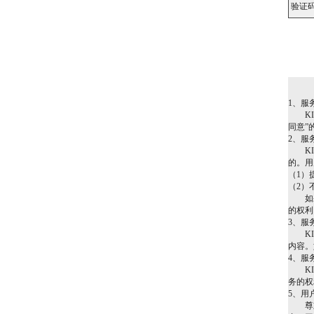
验证
1、服
KIN
同意”
2、服
KIN
的。用
（1）
（2）
如果用
的权利
3、服
KIN
内容。
4、服
KIN
务的权
5、用
尊重