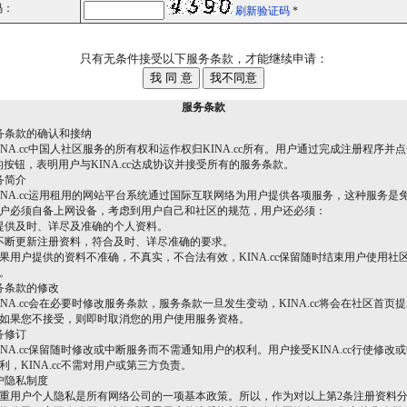
码：
刷新验证码
*
只有无条件接受以下服务条款，才能继续申请：
服务条款
务条款的确认和接纳
A.cc中国人社区服务的所有权和运作权归KINA.cc所有。用户通过完成注册程序并点
的按钮，表明用户与KINA.cc达成协议并接受所有的服务条款。
务简介
A.cc运用租用的网站平台系统通过国际互联网络为用户提供各项服务，这种服务是
户必须自备上网设备，考虑到用户自己和社区的规范，用户还必须：
提供及时、详尽及准确的个人资料。
不断更新注册资料，符合及时、详尽准确的要求。
户提供的资料不准确，不真实，不合法有效，KINA.cc保留随时结束用户使用社
。
务条款的修改
A.cc会在必要时修改服务条款，服务条款一旦发生变动，KINA.cc将会在社区首页
如果您不接受，则即时取消您的用户使用服务资格。
务修订
A.cc保留随时修改或中断服务而不需通知用户的权利。用户接受KINA.cc行使修改
利，KINA.cc不需对用户或第三方负责。
户隐私制度
用户个人隐私是所有网络公司的一项基本政策。所以，作为对以上第2条注册资料分