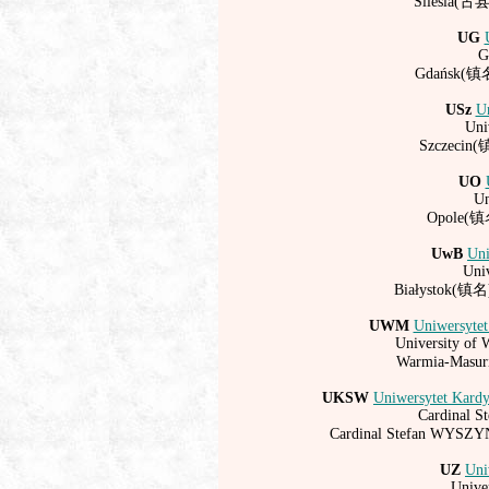
Silesia(
UG
G
Gdańsk(
USz
Un
Uni
Szczeci
UO
Un
Opole(
UwB
Uni
Univ
Białystok(
UWM
Uniwersytet
University of 
Warmia-Mas
UKSW
Uniwersytet Kardy
Cardinal S
Cardinal Stefan
WYSZY
UZ
Uni
Unive