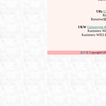
URz
U
Rz
Rzeszów
UKW
Uniwersytet 
Kazimierz Wie
Kazimierz
WIEL
波中家
Copyright©20