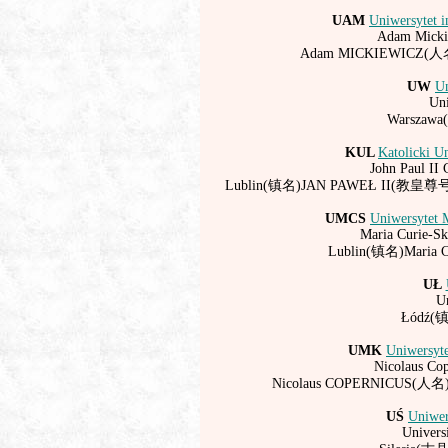
版权所
UAM
Uniwersytet 
Adam Mickie
Adam
MICKIEWICZ
(人
UW
Un
Uni
Warsza
KUL
Katolicki U
John Paul II 
Lublin(镇名)
JAN PAWEŁ
II(教皇尊
UMCS
Uniwersytet 
Maria Curie-Sk
Lublin(镇名)Maria
UŁ
Un
Łódź
UMK
Uniwersyte
Nicolaus Cop
Nicolaus
COPERNICUS
(人名
UŚ
Uniwer
Universi