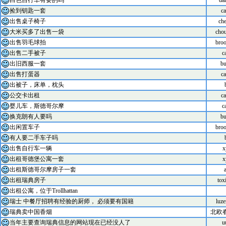
白色自行车有要的吗
da
捡到钥匙一套
ca
出售桌子椅子
che
大米买多了出售一袋
cho
出售羽毛球拍
bro
出售二手被子
c
出旧西服一套
bu
出售打蛋器
ca
出被子，床单，枕头
公交卡出租
ca
婴儿车，斯德哥尔摩
c
换克朗有人要吗
bu
出闲置车子
bro
有人要二手车子吗
出售自行车一辆
x
出租哥德堡公寓一套
x
出租斯德哥尔摩房子一套
出租瑞典房子
tox
出租公寓，位于Trollhattan
瑞士 中餐厅招聘有经验的厨师， 必须要有国籍
luz
瑞典卖中国香烟
北欧
当年主要查询瑞典信息的网站现在已经没人了
u