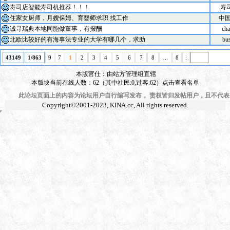
寿司店智能寿司机推荐！！！
寿
住家女厨师，月嫂保姆、育婴师求职 找工作
中国
诚寻瑞典本地同胞做董事，有报酬
cha
北欧比较好的有海事法专业的大学有哪几个，求助
bu
43149
1/863
9
7
1
2
3
4
5
6
7
8
...
8
:
本版官仕：由站方管理组直辖
本版块当前在线人数：62（其中社民:0,过客:62）点击查看名单
此论坛页面上的内容为论坛用户自行编写发布， 责权皆归发帖用户，且不代表KI
Copyright©2001-2023,
KINA.cc
, All rights reserved.