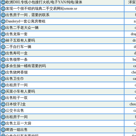
欧洲DHL专线小包接打火机/电子YAN/纯电/液体
泽宸
发现一个很不错的瑞典二手交易网站senote.se
出售房子一间，需要的联系
Danderyd一套公寓房整租
n
出售二手老大众一辆
出售龙珠一套
dra
袜子五双有人要吗
dr
二手自行车一辆
d
出售寿司一盒
d
出售领带一条
bu
多余生抽一桶有需要的吗
c
出售烧烤香烟
che
出售卫生巾
ca
出租房子一间
买菜小车有人要吗
出售鞋子一双
日本饺子2盒
cho
公交卡出售
c
出租房子一间
出售土豆一大袋
c
啤酒一箱出售