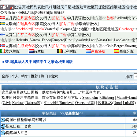
|
公告页
|
社民列表
|
社民相册
|
社民日记
|
社区勋章
|
社区门派
|
社区婚姻
|
社区银行
|
社
公共版面>>
同机之缘
|
各地旅游
|
情感驿站
|
去丹麦
|
在丹麦专区
|
交友/寻人
|
招贴广告
|
学丹麦语
|
校友
||
地方版>>
首都
|
Sjælland
|
北Jyll
去瑞典
|
在瑞典专区
|
家庭
|
交友/寻人
|
招贴广告
|
学瑞典语
|
校友
||
地方版>>
Stockholm
|
Uppsala
|
V
äster
ås
|
Linköping
|
近北地区
|
中北地区
|
远北地区
|
G
öteborg
|
中
去芬兰
|
在芬兰专区
|
交友/寻人
|
招贴广告
|
学芬兰语
|
校友
||
地方版>>
Helsinki+Vantaa+Espoo
|
Tampere
|
Turku
|
Jyv
äskylä
|
Lahti
|
Vaasa
|
Oulu
|
Lapp
land
|
中南
去挪威
|
在挪威专区
|
交友/寻人
|
招贴广告
|
学挪威语
|
校友
||
地方版>>
Oslo
|
Bergen
|
Stavang
爱尔兰版
荷兰版
比利时版
卢森堡版
西班牙版
::
SE|瑞典华人及中国留学生之家论坛出国版
全部
|
个人
|
精华
|
推荐
|
热门
|
搜索
排序
版 块 公 告 栏
这里是瑞典论坛出国版，供发布有关“去瑞典……”的原创内容。
欢迎同时关注主题自由、首页存留持久的地方版：
Stockholm
|
Göteborg
|
Malmö+Lund
(Gävle,Karlstad,Dalarna等)
|
中北地区(Sundsvall,Östersund等)
|
远北地区(Umeå,Luleå等)
主帖题目
>>发新主帖<<
主
房屋出租整套单间都可以
华
斯京出租一套房
148
提醒华人注意
巫