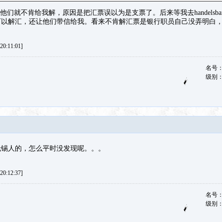
他们就不肯给我解，原因是把汇票误以为是支票了。后来等我去handelsban
可以解汇，还让他们带信给我。看来不肯解汇票是银行职员自己没弄明白
0:11:01]
名号
级别
无锡人的，怎么平时没发现呢。。。
0:12:37]
名号
级别