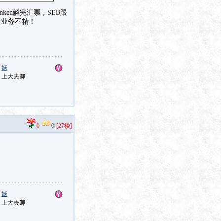
ken解完汇票，SEB跟
，业务不精！
：
妖
：上大夫卿
0
0
[27楼]
：
妖
：上大夫卿