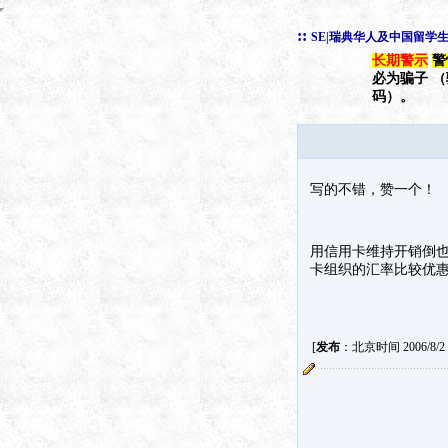
::
SE|瑞典华人及中国留学
长期警示
警
必为骗子 
码）。
写的不错，赞一个！
用信用卡维持开销倒
卡组织的汇率比较优
[
发布
：北京时间 2006/8/2 1