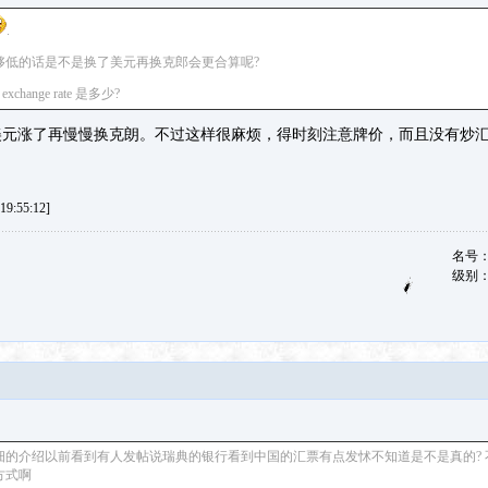
.
够低的话是不是换了美元再换克郎会更合算呢?
change rate 是多少?
美元涨了再慢慢换克朗。不过这样很麻烦，得时刻注意牌价，而且没有炒
9:55:12]
名号
级别
细的介绍以前看到有人发帖说瑞典的银行看到中国的汇票有点发怵不知道是不是真的? 
方式啊