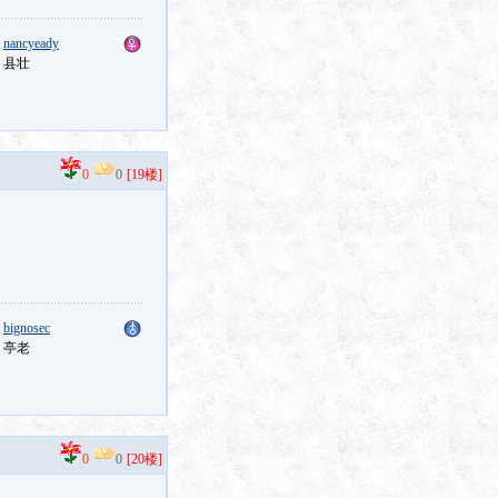
：
nancyeady
：县壮
0
0
[19楼]
：
bignosec
：亭老
0
0
[20楼]