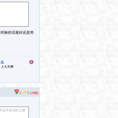
汇经验的话最好还是简
：
妖
：上大夫卿
0
0
[26楼]
不过不论怎样,汇票