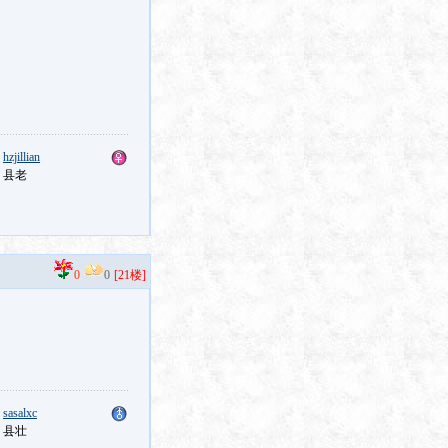
：
hzjillian
：县老
0
0
[21楼]
：
sasalxc
：县壮