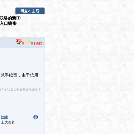
联络的新ID
假入口骗密
0
0
[16楼]
汇兑手续费，由于信用
6年8月2日11时46分50秒编辑过]
：
lauda
：上大夫卿