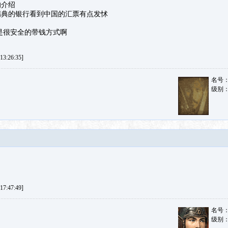
的介绍
瑞典的银行看到中国的汇票有点发怵
是很安全的带钱方式啊
3:26:35]
名号
级别
7:47:49]
名号
级别