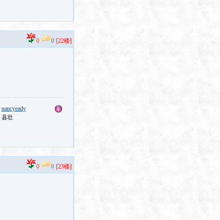
0
0
[22楼]
：
nancyeady
：县壮
0
0
[23楼]