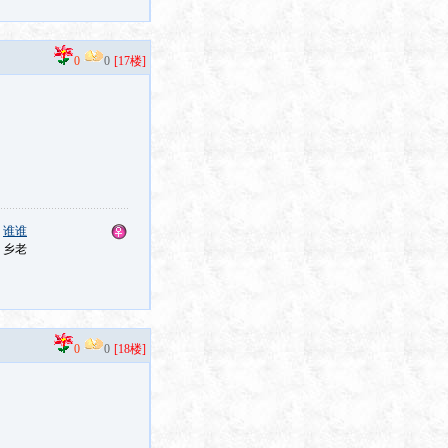
0
0
[17楼]
：
谁谁
：乡老
0
0
[18楼]