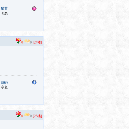
：
猫非
：乡老
0
0
[24楼]
：
sunly
：亭老
0
0
[25楼]