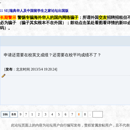
::
SE|瑞典华人及中国留学生之家论坛出国版
长期警示
警惕专骗海外华人的国内网络骗子
：所谓外国
交友
招聘招租但不
必为骗子 （骗子其实根本不在外国）；鼓动点击某处看图看详情的新ID
码）。
申请还需要在校英文成绩？还需要在校平均成绩不了？
[
发布
：北京时间 2013/5/4 19:20:24]
106
8/8
9
7
1
2
3
4
5
6
7
8
8
:
此论坛页面上的内容为论坛用户自行编写发布，责权皆属发帖用户，且不代表KI