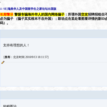
::
SE|瑞典华人及中国留学生之家论坛出国版
长期警示
警惕专骗海外华人的国内网络骗子
：所谓外国
交友
招聘招租但不
必为骗子 （骗子其实根本不在外国）；鼓动点击某处看图看详情的新ID
码）。
支持有理想的人！
[
发布
：北京时间 2010/9/13 18:11:57]
励精图治