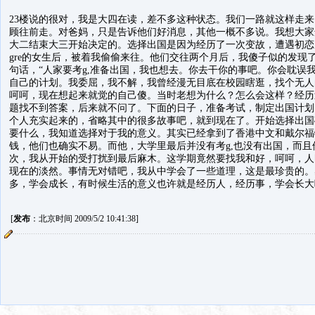
23楼说的很对，我是大四在读，差不多这种状态。我们一路就这样走
顾往前走。对爸妈，只是告诉他们好消息，其他一概不多说。我想大家
大二结束大三开始决定的。选择出国是因为经历了一次变故，遭遇初恋
gre的女生后，被着我偷偷来往。他们交往两个月后，我傻子似的发现
句话，“人家要考g,准备出国，我也想去。你去干你的事吧。你会耽误
自己的计划。我委屈，我不解，我曾经漫无目底在校园瞎逛，找个无人
呵呵，现在想起来就觉的自己傻。当时老想为什么？怎么会这样？经历
题找不到答案，后来就不问了。下面的日子，准备考试，制定出国计划
个人充实起来的，省略其中的很多故事吧，就到现在了。开始选择出国
要什么，我知道选择对于我的意义。其实已经拿到了香港中文和戴尔福
钱，他们也确实不易。而他，大学里最后并没有考g,也没有出国，而且
次，我从开始的受打扰到最后麻木。这学期竟然要找我和好，呵呵，人
现在的淡然。事情无对错吧，我从中学会了一些道理，这是最珍贵的。
多，学会成长，有时候生活的意义也许就是经历人，经历事，学会长大
[
发布
：北京时间 2009/5/2 10:41:38]