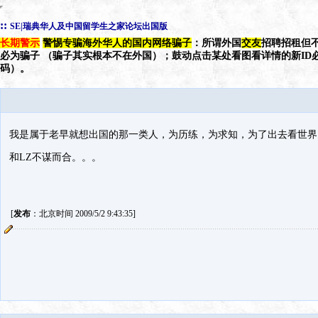
::
SE|瑞典华人及中国留学生之家论坛出国版
长期警示
警惕专骗海外华人的国内网络骗子
：所谓外国
交友
招聘招租但不
必为骗子 （骗子其实根本不在外国）；鼓动点击某处看图看详情的新ID
码）。
我是属于老早就想出国的那一类人，为历练，为求知，为了出去看世界，
和LZ不谋而合。。。
[
发布
：北京时间 2009/5/2 9:43:35]