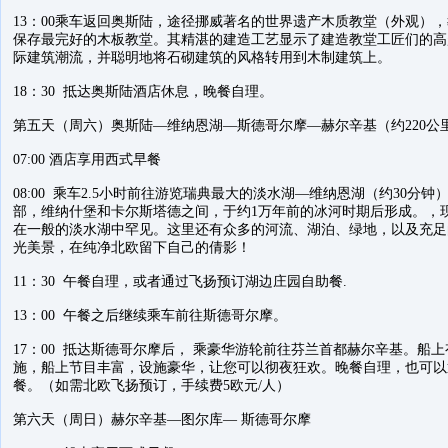
13：00乘车返回奥斯陆，途径挪威著名的世界遗产木质教堂（外观）
保存最完好的木板教堂。其精湛的建造工艺显示了建造教堂工匠们的高
际建筑潮流，并聪明地将石砌建筑的风格转用到木制建筑上。
18：30 抵达奥斯陆酒店休息，晚餐自理。
第五天（周六）奥斯陆—维纳恩湖—斯德哥尔摩—赫尔辛基（约220公
07:00 酒店享用西式早餐
08:00 乘车2.5小时前往游览瑞典最大的淡水湖—维纳恩湖（约30分
部，维纳什堡和卡尔斯塔德之间，于约1万年前的冰河时期后形成。，
在一般的淡水湖中罕见。这里还有众多的河流、湖泊、绿地，以及充足
光美景，在纯净北欧留下自己的倩影！
11：30 午餐自理，或者通过飞扬预订湖边庄园自助餐.
13：00 午餐之后继续乘车前往斯德哥尔摩。
17：00 抵达斯德哥尔摩后， 乘豪华游轮前往芬兰首都赫尔辛基。船
施，船上节目丰富，设施豪华，让您可以彻夜狂欢。晚餐自理，也可以
餐。（如需北欧飞扬预订，手续费5欧元/人）
第六天（周日）赫尔辛基—图尔库— 斯德哥尔摩