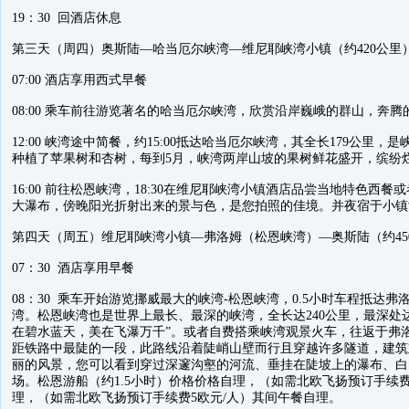
19：30 回酒店休息
第三天（周四）奥斯陆—哈当厄尔峡湾—维尼耶峡湾小镇（约420公里
07:00 酒店享用西式早餐
08:00 乘车前往游览著名的哈当厄尔峡湾，欣赏沿岸巍峨的群山，奔
12:00 峡湾途中简餐，约15:00抵达哈当厄尔峡湾，其全长179公里
种植了苹果树和杏树，每到5月，峡湾两岸山坡的果树鲜花盛开，缤纷
16:00 前往松恩峡湾，18:30在维尼耶峡湾小镇酒店品尝当地特色
大瀑布，傍晚阳光折射出来的景与色，是您拍照的佳境。并夜宿于小镇
第四天（周五）维尼耶峡湾小镇—弗洛姆（松恩峡湾）—奥斯陆（约45
07：30 酒店享用早餐
08：30 乘车开始游览挪威最大的峡湾-松恩峡湾，0.5小时车程抵达
湾。松恩峡湾也是世界上最长、最深的峡湾，全长达240公里，最深处达
在碧水蓝天，美在飞瀑万千”。或者自费搭乘峡湾观景火车，往返于弗
距铁路中最陡的一段，此路线沿着陡峭山壁而行且穿越许多隧道，建筑
丽的风景，您可以看到穿过深邃沟壑的河流、垂挂在陡坡上的瀑布、白
场。松恩游船（约1.5小时）价格价格自理，（如需北欧飞扬预订手续费
理，（如需北欧飞扬预订手续费5欧元/人）其间午餐自理。