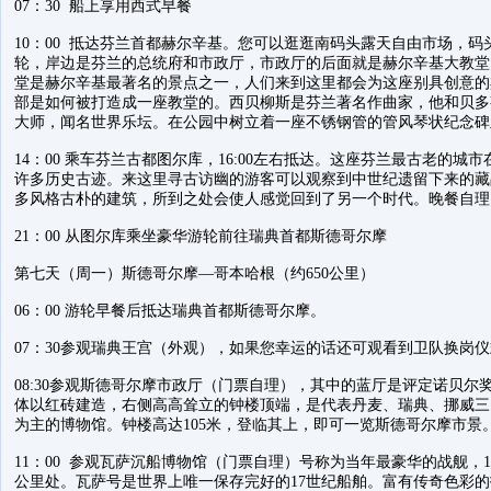
07：30 船上享用西式早餐
10：00 抵达芬兰首都赫尔辛基。您可以逛逛南码头露天自由市场，
轮，岸边是芬兰的总统府和市政厅，市政厅的后面就是赫尔辛基大教堂
堂是赫尔辛基最著名的景点之一，人们来到这里都会为这座别具创意的
部是如何被打造成一座教堂的。西贝柳斯是芬兰著名作曲家，他和贝多
大师，闻名世界乐坛。在公园中树立着一座不锈钢管的管风琴状纪念碑
14：00 乘车芬兰古都图尔库，16:00左右抵达。这座芬兰最古老的城
许多历史古迹。来这里寻古访幽的游客可以观察到中世纪遗留下来的藏
多风格古朴的建筑，所到之处会使人感觉回到了另一个时代。晚餐自理
21：00 从图尔库乘坐豪华游轮前往瑞典首都斯德哥尔摩
第七天（周一）斯德哥尔摩—哥本哈根（约650公里）
06：00 游轮早餐后抵达瑞典首都斯德哥尔摩。
07：30参观瑞典王宫（外观），如果您幸运的话还可观看到卫队换岗
08:30参观斯德哥尔摩市政厅（门票自理），其中的蓝厅是评定诺贝
体以红砖建造，右侧高高耸立的钟楼顶端，是代表丹麦、瑞典、挪威三
为主的博物馆。钟楼高达105米，登临其上，即可一览斯德哥尔摩市景
11：00 参观瓦萨沉船博物馆（门票自理）号称为当年最豪华的战舰，1
公里处。瓦萨号是世界上唯一保存完好的17世纪船舶。富有传奇色彩的