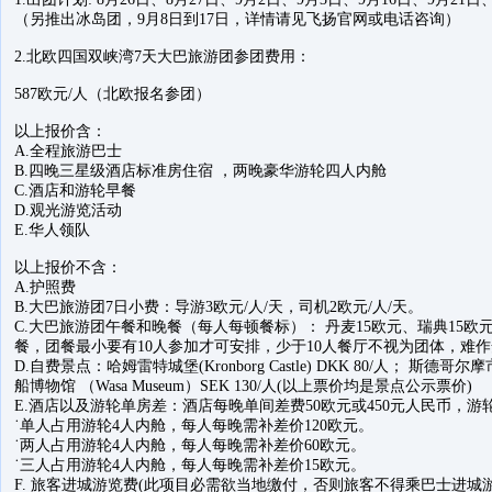
（另推出冰岛团，9月8日到17日，详情请见飞扬官网或电话咨询）
2.北欧四国双峡湾7天大巴旅游团参团费用：
587欧元/人（北欧报名参团）
以上报价含：
A.全程旅游巴士
B.四晚三星级酒店标准房住宿 ，两晚豪华游轮四人内舱
C.酒店和游轮早餐
D.观光游览活动
E.华人领队
以上报价不含：
A.护照费
B.大巴旅游团7日小费：导游3欧元/人/天，司机2欧元/人/天。
C.大巴旅游团午餐和晚餐（每人每顿餐标）： 丹麦15欧元、瑞典15欧
餐，团餐最小要有10人参加才可安排，少于10人餐厅不视为团体，难
D.自费景点：哈姆雷特城堡(Kronborg Castle) DKK 80/人； 斯德哥尔摩市政厅
船博物馆 （Wasa Museum）SEK 130/人(以上票价均是景点公示票价)
E.酒店以及游轮单房差：酒店每晚单间差费50欧元或450元人民币，
˙单人占用游轮4人内舱，每人每晚需补差价120欧元。
˙两人占用游轮4人内舱，每人每晚需补差价60欧元。
˙三人占用游轮4人内舱，每人每晚需补差价15欧元。
F. 旅客进城游览费(此项目必需欲当地缴付，否则旅客不得乘巴士进城游