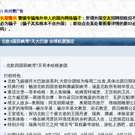
::
共|付费广告
长期警示
警惕专骗海外华人的国内网络骗子
：所谓外国
交友
招聘招租但不
必为骗子 （骗子其实根本不在外国）；鼓动点击某处看图看详情的新ID
码）。
北欧4国双峡湾7天大巴游 全球机票预定
北欧四国双峡湾7天哥本哈根参团
行程特色
● 北欧飞扬循环大巴旅游系列,大部分团组为每周二出发,具体出团日期
● 经典行程：畅游北欧四国首都和挪威双峡湾，涵盖北欧所有精华景点
● 童话古堡—哥本哈根：美人鱼铜像、哈姆雷特城堡、王宫前的卫兵、
● 北方威尼斯—斯德哥尔摩：举办诺贝尔奖晚宴的市政厅、瓦萨沉船博
● 维京人故乡--奥斯陆：阿克胡斯城堡、 奥斯陆市政厅、维格朗雕塑公
● 波罗的海明珠--赫尔辛基：赫尔辛基大教堂、岩石教堂、西贝柳斯公
● 王室巡礼：探访北欧三个最古老的王国丹麦、瑞典、挪威，体验皇
● 绝美体验：一晚在峡湾景区环境优美的乡村酒店入住，让您留恋往返
● 特别介绍：瑞典与芬兰之间“维京号”双程豪华游轮，游轮上酒吧，
1.出团计划: 8月26日、8月27日、9月2日、9月3日、9月16日、9月