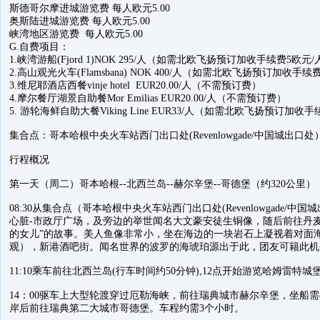
斯德哥尔摩进城游览费 每人欧元5.00
奥斯陆进城游览费 每人欧元5.00
峡湾地区游览费 每人欧元5.00
G.自费项目：
1.峡湾游船(Fjord 1)NOK 295/人（如需北欧飞扬预订加收手续费5欧元/
2.高山观光火车(Flamsbana) NOK 400/人（如需北欧飞扬预订加收手续
3.维尼耶酒店西餐vinje hotel EUR20.00/人（不需预订费）
4.摩尔餐厅湖景自助餐Mor Emilias EUR20.00/人（不需预订费）
5. 游轮海鲜自助大餐Viking Line EUR33/人（如需北欧飞扬预订加收
集合点：哥本哈根中央火车站西门出口处(Revenlowgade/中国城出口处
行程概况
第一天（周二）哥本哈根--北西兰岛--赫尔辛堡--哥德堡（约320公里）
08:30从集合点（哥本哈根中央火车站西门出口处(Revenlowgade
心脏-市政厅广场，及旁边的举世闻名大文豪安徒生铜像，随后前往丹
的女儿”的故事。美人鱼像非常小，坐在海边的一块岩石上凝视着对面
观），新港酒吧街。闻名世界的波罗的海琥珀源出于此，团友可籍此机
11:10乘车前往北西兰岛(行车时间约50分钟),12点开始游览哈姆雷特
14：00驱车上大型轮渡穿过厄勒海峡，前往瑞典城市赫尔辛堡，坐船
岸后前往瑞典第二大城市哥德堡。车程约需3个小时。