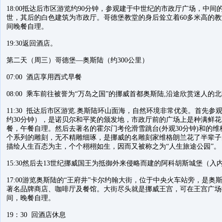
18:00抵达后市区游览约90分钟，参观建于中世纪的市政厅广场，中
世，其后的白色建筑为市政厅。哥德堡教堂的身后耸立着60多米高的
间晚餐自理。
19:30返回酒店。
第二天（周三）哥德堡—奥斯陆（约300公里）
07:00 酒店享用西式早餐
08:00 乘车前往被誉为“万岛之国”的挪威首都奥斯陆,沿途欣赏迷人的
11:30 抵达后市区游览.奥斯陆环山面海，自然环境非常优美。首先
约30分钟），是诺贝尔和平奖的颁发地，市政厅前的广场上是种满鲜
餐，午餐自理。然后去著名的霍尔门考伦滑雪跳台(外观30分钟)和的维格
个系列的雕刻，无不精雕细琢，是挪威的名雕刻家维格朗兰花了半辈子
描绘人生百态为主，个个栩栩如生，因而又被称之为“人生旅途公园”。
15:30然后去13世纪挪威国王为抵御外来侵略而建的阿科胡斯城堡（入
17:00游览奥斯陆的“王府井”卡尔约翰大街，位于中央火车站旁，是
著名品牌商店、咖啡厅及餐馆。大街尽头就是挪威王宫，可在王宫广场拍
间，晚餐自理。
19：30 回酒店休息