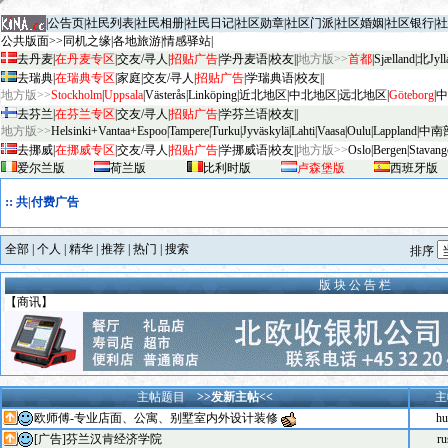
|
公告页
|
社民列表
|
社民相册
|
社民日记
|
社区勋章
|
社区门派
|
社区婚姻
|
社区银行
|
社
公共版面>>
同机之缘
|
各地旅游
|
情感驿站
|
去丹麦
|
在丹麦专区
|
交友/寻人
|
招贴广告
|
学丹麦语
|
校友
||
地方版>>
首都
|
Sjælland
|
北Jyll
去瑞典
|
在瑞典专区
|
家庭
|
交友/寻人
|
招贴广告
|
学瑞典语
|
校友
||
地方版>>
Stockholm
|
Uppsala
|
V
äster
ås
|
Linköping
|
近北地区
|
中北地区
|
远北地区
|
G
öteborg
|
中
去芬兰
|
在芬兰专区
|
交友/寻人
|
招贴广告
|
学芬兰语
|
校友
||
地方版>>
Helsinki+Vantaa+Espoo
|
Tampere
|
Turku
|
Jyv
äskylä
|
Lahti
|
Vaasa
|
Oulu
|
Lapp
land
|
中南
去挪威
|
在挪威专区
|
交友/寻人
|
招贴广告
|
学挪威语
|
校友
||
地方版>>
Oslo
|
Bergen
|
Stavang
爱尔兰版
荷兰版
比利时版
卢森堡版
西班牙版
::
共|付费广告
全部
|
个人
|
精华
|
推荐
|
热门
|
搜索
排序
版 块 公 告 栏
【商讯】
主帖题目
>>发新主帖<<
主
欧师傅-专业店面、公寓、别墅室内外设计装修
hu
[广告]芬兰汉肯经济学院
ru