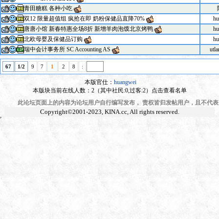
青田糖糕 各种小吃
双12 限量超值组 疯抢在即 奶粉保健品直降70%
hu
唐唐小馆 新春特惠全场8折 新增羊肉泡馍北京烤鸭
hu
北欧母婴及保健品订购
hu
瑞中会计事务所 SC Accounting AS
utl
67
1/2
9
7
1
2
8
:
本版官仕：
huangwei
本版块当前在线人数：2（其中社民:0,过客:2）点击查看名单
此论坛页面上的内容为论坛用户自行编写发布， 责权皆归发帖用户，且不代表KI
Copyright©2001-2023,
KINA.cc
, All rights reserved.