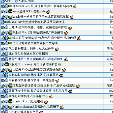
&#11014;12345677890
hu
哥本哈根走街的[亚洲餐馆]推出新年特别活动
mega 烧烤 KTV 自助火锅
社
kimchi哥本哈根首家正宗东北菜馆和韩餐馆
hu
瑞典Naou AB为您提供北欧商品以及国际物流
社
王师傅-室内外装修、维修、设施改造和护理
hu
东北烤串+川菜 哥哈皇冠餐厅开业酬宾
社
瑞丰商贸 物流集运 包裹代发 商业谈判 品牌代理
飞屋环游诚聘留学生兼职中文导游
飞
代办各种签证，翻译，私人业务等
来地
北京同仁堂瑞典有限公司招聘
s
林雪平地区出售有偿瑞典语口译笔译服务
布偶
大阪寿司（osaka）寿司店新增海鲜自助
hu
大阪寿司(Osaka寿司店)新增海鲜自助
hu
皇包车长期招聘 北欧地区 司机兼导游
h
茉莉餐馆装修 餐馆装修一条龙服务
hu
瑞典馨家装饰装修 正规注册 十年质保 价格透明
瑞典
陈师傅专业维修 餐馆设备冰箱等 打印机加墨
cx
斯德哥尔摩福海汽车维修中心
放
Nordic POS 北欧收银机
hu
Nordic selection北欧精选礼品店酬宾
Air Store 诚聘客服文员