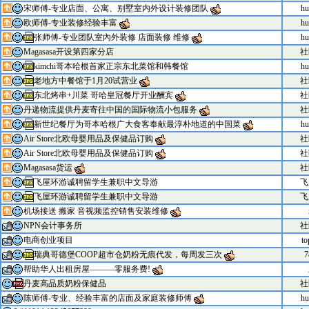
宋师傅-专业店面、公寓、别墅室内外设计装修团队
hu
欧师傅-专业装修经验丰富
hu
张师傅-专业团队室內外装修 店面装修 维修
hu
Magasasa开设第四家分店
社
kimchi哥本哈根首家正宗东北菜馆和韩餐馆
hu
老地方中餐馆于1月20试营业
社
东北烤串+川菜 哥哈皇冠餐厅开业酬宾
社
丹递物流提供丹麦寄往中国的国际物流小包服务
社
新世纪餐厅为哥本哈根广大食客奉献最淳朴地道的中国菜
hu
Air Store北欧母婴用品及保健品订购
社
Air Store北欧母婴用品及保健品订购
社
Magasasa货运
社
飞屋环游诚聘留学生兼职中文导游
飞
飞屋环游诚聘留学生兼职中文导游
飞
机场接送 搬家 音视频监控销售安装维修
NPN会计事务所
社
电商创业项目
to
瑞典哥德堡COOP超市仓奶粉无痕代发，每周发三次
7
帮助华人出租房屋———零服务费!
丹麦高品质奶粉保健品
社
陈师傅-专业、经验丰富的店面及家庭装修师傅
hu