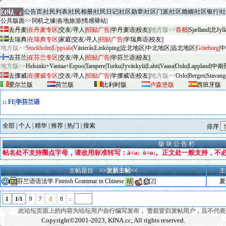
|
公告页
|
社民列表
|
社民相册
|
社民日记
|
社区勋章
|
社区门派
|
社区婚姻
|
社区银行
|
社
公共版面>>
同机之缘
|
各地旅游
|
情感驿站
|
去丹麦
|
在丹麦专区
|
交友/寻人
|
招贴广告
|
学丹麦语
|
校友
||
地方版>>
首都
|
Sjælland
|
北Jyll
去瑞典
|
在瑞典专区
|
家庭
|
交友/寻人
|
招贴广告
|
学瑞典语
|
校友
||
地方版>>
Stockholm
|
Uppsala
|
V
äster
ås
|
Linköping
|
近北地区
|
中北地区
|
远北地区
|
G
öteborg
|
中
去芬兰
|
在芬兰专区
|
交友/寻人
|
招贴广告
|
学芬兰语
|
校友
||
地方版>>
Helsinki+Vantaa+Espoo
|
Tampere
|
Turku
|
Jyv
äskylä
|
Lahti
|
Vaasa
|
Oulu
|
Lapp
land
|
中南
去挪威
|
在挪威专区
|
交友/寻人
|
招贴广告
|
学挪威语
|
校友
||
地方版>>
Oslo
|
Bergen
|
Stavang
爱尔兰版
荷兰版
比利时版
卢森堡版
西班牙版
::
FI|学芬兰语
全部
|
个人
|
精华
|
推荐
|
热门
|
搜索
排序
版 块 公 告 栏
帖名处不支持圈点字母，请改用标准转写：ä=a: ö=o:。
正文处
一般支持，
不
主帖题目
>>发新主帖<<
主
芬兰语语法学 Finnish Grammar in Chinese
[
2
]
夏
1
1/1
9
7
1
8
:
此论坛页面上的内容为论坛用户自行编写发布， 责权皆归发帖用户，且不代表KI
Copyright©2001-2023,
KINA.cc
, All rights reserved.